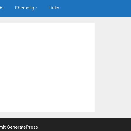
ds
Ehemalige
Links
 mit
GeneratePress