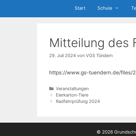
Start
Schule
T
Mitteilung des 
29. Juli 2024
von
VGS Tündern
https://www.gs-tuendern.de/files/
Kategorien
Veranstaltungen
Eierkarton-Tiere
Radfahrprüfung 2024
© 2026 Grundschu