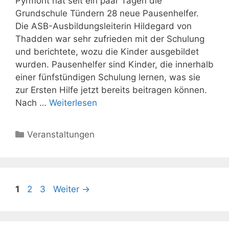
Pyrmont hat seit ein paar Tagen die
Grundschule Tündern 28 neue Pausenhelfer.
Die ASB-Ausbildungsleiterin Hildegard von
Thadden war sehr zufrieden mit der Schulung
und berichtete, wozu die Kinder ausgebildet
wurden. Pausenhelfer sind Kinder, die innerhalb
einer fünfstündigen Schulung lernen, was sie
zur Ersten Hilfe jetzt bereits beitragen können.
Nach …
Weiterlesen
Kategorien
Veranstaltungen
Seite
Seite
Seite
1
2
3
Weiter
→